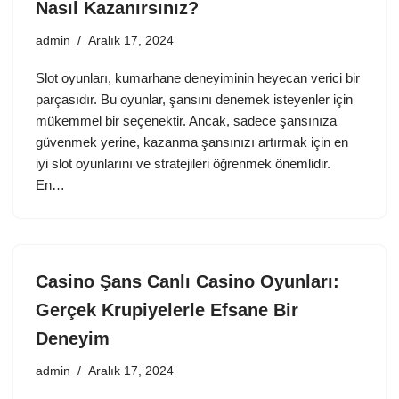
Nasıl Kazanırsınız?
admin
Aralık 17, 2024
Slot oyunları, kumarhane deneyiminin heyecan verici bir
parçasıdır. Bu oyunlar, şansını denemek isteyenler için
mükemmel bir seçenektir. Ancak, sadece şansınıza
güvenmek yerine, kazanma şansınızı artırmak için en
iyi slot oyunlarını ve stratejileri öğrenmek önemlidir.
En…
Casino Şans Canlı Casino Oyunları:
Gerçek Krupiyelerle Efsane Bir
Deneyim
admin
Aralık 17, 2024