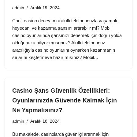
admin
Aralık 19, 2024
Canlı casino deneyimini akıllı telefonunuzla yaşamak,
heyecanı ve kazanma şansını artırabilir mi? Mobil
casino oyunlarında şansınızı denemek için doğru yolda
olduğunuzu biliyor musunuz? Akıllı telefonunuz
aracılığıyla casino oyunlarını oynarken kazanmanın
sırlarını keşfetmeye hazır mısınız? Mobil…
Casino Şans Güvenlik Özellikleri:
Oyunlarınızda Güvende Kalmak İçin
Ne Yapmalısınız?
admin
Aralık 18, 2024
Bu makalede, casinolarda güvenliği artırmak için