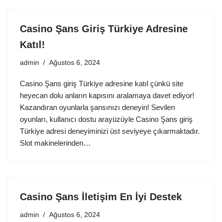
Casino Şans Giriş Türkiye Adresine
Katıl!
admin
Ağustos 6, 2024
Casino Şans giriş Türkiye adresine katıl çünkü site
heyecan dolu anların kapısını aralamaya davet ediyor!
Kazandıran oyunlarla şansınızı deneyin! Sevilen
oyunları, kullanıcı dostu arayüzüyle Casino Şans giriş
Türkiye adresi deneyiminizi üst seviyeye çıkarmaktadır.
Slot makinelerinden…
Casino Şans İletişim En İyi Destek
admin
Ağustos 6, 2024