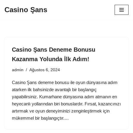
Casino Şans
İçeriğe
geç
Casino Şans Deneme Bonusu
Kazanma Yolunda İlk Adım!
admin
Ağustos 6, 2024
Casino Şans deneme bonusu ile oyun dünyasına adım
atarken ilk bahsinizde avantajlı bir başlangıç
yapabilirsiniz. Kumarhane dünyasına adım atmanın en
heyecanlı yollarından biri bonuslardır. Fırsat, kazancınızı
artırmak ve oyun deneyiminizi zenginleştirmek için
mükemmel bir başlangıçtır.…