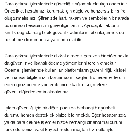
Para çekme işlemlerinde güvenliği sağlamak oldukça önemlidir.
Öncelikle, hesabınızı korumak için güçlü ve benzersiz bir şifre
oluşturmalısınız. Şifrenizde harf, rakam ve sembollerin bir arada
bulunması hesabınızın güvenliğini artırır. Ayrıca, iki faktörlü
kimlik doğrulama gibi ek güvenlik adımlarını etkinleştirmek de
hesabınızı korumanıza yardımcı olabilir.
Para çekme işlemlerinde dikkat etmeniz gereken bir diğer nokta
da güvenilir ve lisanslı ödeme yöntemlerini tercih etmektir.
Ödeme işlemlerinde kullanılan platformların güvenilirliği, kişisel
ve finansal bilgilerinizin korunmasını sağlar. Bu nedenle, tercih
edeceğiniz ödeme yöntemlerini dikkatlice seçmeli ve
güvenilirliğinden emin olmalısınız.
İşlem güvenliği için bir diğer ipucu da herhangi bir şüpheli
durumu hemen destek ekibinize bildirmektir. Eğer hesabınızda
ya da para çekme işlemlerinizde herhangi bir anormal durum
fark ederseniz, vakit kaybetmeden müşteri hizmetleriyle