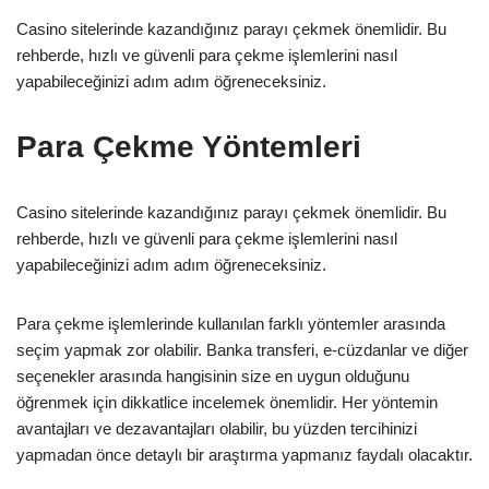
Casino sitelerinde kazandığınız parayı çekmek önemlidir. Bu
rehberde, hızlı ve güvenli para çekme işlemlerini nasıl
yapabileceğinizi adım adım öğreneceksiniz.
Para Çekme Yöntemleri
Casino sitelerinde kazandığınız parayı çekmek önemlidir. Bu
rehberde, hızlı ve güvenli para çekme işlemlerini nasıl
yapabileceğinizi adım adım öğreneceksiniz.
Para çekme işlemlerinde kullanılan farklı yöntemler arasında
seçim yapmak zor olabilir. Banka transferi, e-cüzdanlar ve diğer
seçenekler arasında hangisinin size en uygun olduğunu
öğrenmek için dikkatlice incelemek önemlidir. Her yöntemin
avantajları ve dezavantajları olabilir, bu yüzden tercihinizi
yapmadan önce detaylı bir araştırma yapmanız faydalı olacaktır.