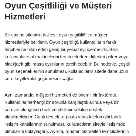
Oyun Çeşitliliği ve Müşteri
Hizmetleri
Bir casino sitesinin kalitesi, oyun çeşitliliği ve müşteri
hizmetleriyle belirlenir. Oyun çeşitliliği, kullanıcıların farklı
tercihlerine hitap eden geniş bir yelpazeyi içermelidir. Bazı
kullanıcılar slot makinelerini tercih ederken diğerleri poker veya
blackjack gibi masa oyunlarını tercih edebilir. Bu nedenle, çeşitli
oyun seçeneklerinin sunulması, kullanıcıların sitede daha uzun
süre keyifli vakit geçirmesini sağlar.
Aynı zamanda, müşteri hizmetleri de önemli bir faktördür.
Kullanıcılar herhangi bir sorunla karşılaştıklarında veya bir
soruları olduğunda hızlı ve etkili bir şekilde destek
alabilmelidirler. Canlı destek, e-posta veya telefon gibi farklı
iletişim kanallarının sunulması, kullanıcıların siteyle iletişimde
olmalarını kolaylaştırır. Ayrıca, müşteri hizmetleri temsilcilerinin