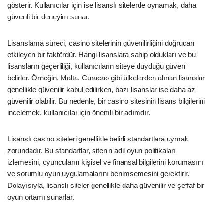
gösterir. Kullanıcılar için ise lisanslı sitelerde oynamak, daha
güvenli bir deneyim sunar.
Lisanslama süreci, casino sitelerinin güvenilirliğini doğrudan
etkileyen bir faktördür. Hangi lisanslara sahip oldukları ve bu
lisansların geçerliliği, kullanıcıların siteye duyduğu güveni
belirler. Örneğin, Malta, Curacao gibi ülkelerden alınan lisanslar
genellikle güvenilir kabul edilirken, bazı lisanslar ise daha az
güvenilir olabilir. Bu nedenle, bir casino sitesinin lisans bilgilerini
incelemek, kullanıcılar için önemli bir adımdır.
Lisanslı casino siteleri genellikle belirli standartlara uymak
zorundadır. Bu standartlar, sitenin adil oyun politikaları
izlemesini, oyuncuların kişisel ve finansal bilgilerini korumasını
ve sorumlu oyun uygulamalarını benimsemesini gerektirir.
Dolayısıyla, lisanslı siteler genellikle daha güvenilir ve şeffaf bir
oyun ortamı sunarlar.