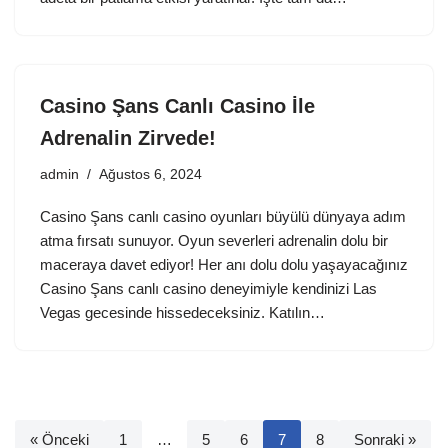
Casino Şans Canlı Casino İle
Adrenalin Zirvede!
admin
Ağustos 6, 2024
Casino Şans canlı casino oyunları büyülü dünyaya adım
atma fırsatı sunuyor. Oyun severleri adrenalin dolu bir
maceraya davet ediyor! Her anı dolu dolu yaşayacağınız
Casino Şans canlı casino deneyimiyle kendinizi Las
Vegas gecesinde hissedeceksiniz. Katılın…
« Önceki
1
…
5
6
7
8
Sonraki »