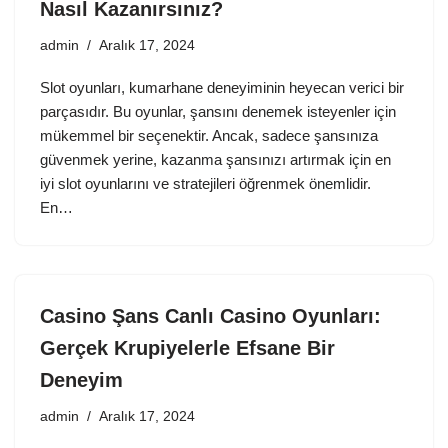
Nasıl Kazanırsınız?
admin
Aralık 17, 2024
Slot oyunları, kumarhane deneyiminin heyecan verici bir
parçasıdır. Bu oyunlar, şansını denemek isteyenler için
mükemmel bir seçenektir. Ancak, sadece şansınıza
güvenmek yerine, kazanma şansınızı artırmak için en
iyi slot oyunlarını ve stratejileri öğrenmek önemlidir.
En…
Casino Şans Canlı Casino Oyunları:
Gerçek Krupiyelerle Efsane Bir
Deneyim
admin
Aralık 17, 2024