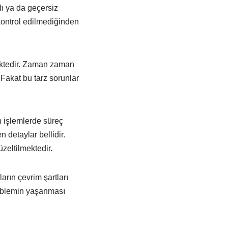
lı ya da geçersiz
kontrol edilmediğinden
ektedir. Zaman zaman
Fakat bu tarz sorunlar
n işlemlerde süreç
 detaylar bellidir.
zeltilmektedir.
rın çevrim şartları
roblemin yaşanması