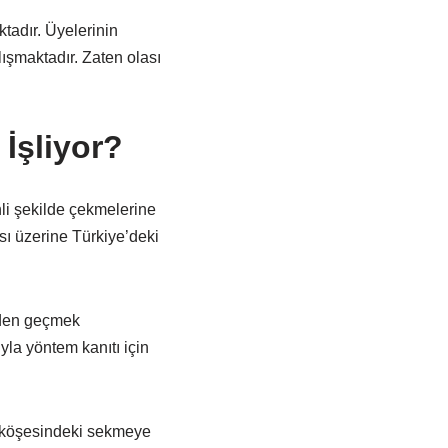
ktadır. Üyelerinin
lışmaktadır. Zaten olası
İşliyor?
li şekilde çekmelerine
sı üzerine Türkiye’deki
den geçmek
la yöntem kanıtı için
t köşesindeki sekmeye