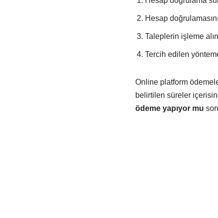
Hesap doğrulama süre
Hesap doğrulamasının
Taleplerin işleme alı
Tercih edilen yöntem
Online platform ödemele
belirtilen süreler içeris
ödeme yapıyor mu
soru