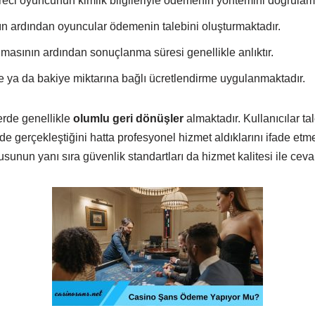
ci oyuncunun kimlik bilgileriyle ödemenin yöntemini doğrulama
 ardından oyuncular ödemenin talebini oluşturmaktadır.
nmasının ardından sonuçlanma süresi genellikle anlıktır.
e ya da bakiye miktarına bağlı ücretlendirme uygulanmaktadır.
rde genellikle
olumlu geri dönüşler
almaktadır. Kullanıcılar ta
inde gerçekleştiğini hatta profesyonel hizmet aldıklarını ifade etm
sunun yanı sıra güvenlik standartları da hizmet kalitesi ile ceva