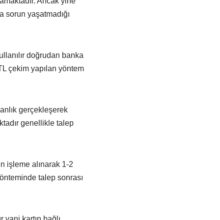
ğlamaktadır. Ancak yine
da sorun yaşatmadığı
kullanılır doğrudan banka
TL çekim yapılan yöntem
 anlık gerçekleşerek
tadır genellikle talep
ün işleme alınarak 1-2
yönteminde talep sonrası
 yani kartın bağlı