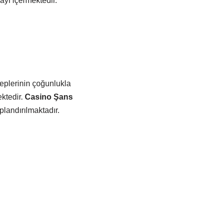
yı içermektedir.
leplerinin çoğunlukla
ektedir.
Casino Şans
plandırılmaktadır.