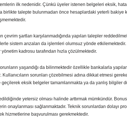
mlerin ilk nedenidir. Çünkü üyeler istenen belgeleri eksik, hata
 birlikte talepte bulunmadan önce hesaplardaki yeterli bakiye 
eşmemektedir.
 çevrim şartları karşılanmadığında yapılan talepler reddedilm
rle sistem arızaları da işlemleri olumsuz yönde etkilemektedir. 
r yönetim kadrosu tarafından hızla çözülmektedir.
runların yaşandığı da bilinmektedir özellikle bankalarla yapıla
 Kullanıcıların sorunları çözebilmesi adına dikkat etmesi gereken
me geçilerek eksik belgeler tamamlanmakta ya da yanlış bilgiler dü
dildiğinde yetersiz olması halinde arttırmak mümkündür. Bonusla
erin onaylanması sağlanmaktadır. Teknik sorunlardan dolayı p
tek hizmetlerine başvurulması gerekmektedir.