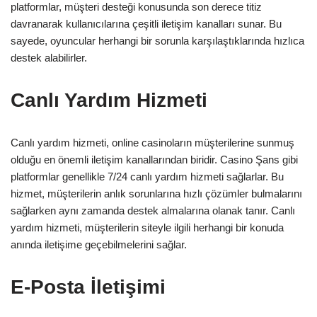
platformlar, müşteri desteği konusunda son derece titiz
davranarak kullanıcılarına çeşitli iletişim kanalları sunar. Bu
sayede, oyuncular herhangi bir sorunla karşılaştıklarında hızlıca
destek alabilirler.
Canlı Yardım Hizmeti
Canlı yardım hizmeti, online casinoların müşterilerine sunmuş
olduğu en önemli iletişim kanallarından biridir. Casino Şans gibi
platformlar genellikle 7/24 canlı yardım hizmeti sağlarlar. Bu
hizmet, müşterilerin anlık sorunlarına hızlı çözümler bulmalarını
sağlarken aynı zamanda destek almalarına olanak tanır. Canlı
yardım hizmeti, müşterilerin siteyle ilgili herhangi bir konuda
anında iletişime geçebilmelerini sağlar.
E-Posta İletişimi