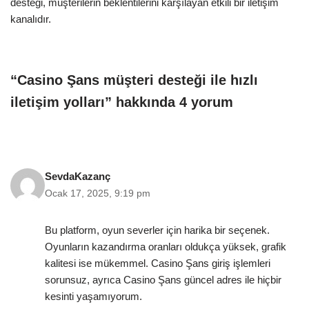
desteği, müşterilerin beklentilerini karşılayan etkili bir iletişim
kanalıdır.
“Casino Şans müşteri desteği ile hızlı
iletişim yolları” hakkında 4 yorum
SevdaKazanç
Ocak 17, 2025, 9:19 pm
Bu platform, oyun severler için harika bir seçenek.
Oyunların kazandırma oranları oldukça yüksek, grafik
kalitesi ise mükemmel. Casino Şans giriş işlemleri
sorunsuz, ayrıca Casino Şans güncel adres ile hiçbir
kesinti yaşamıyorum.