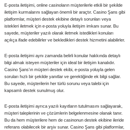
E-posta iletişimi, online casinoların müşterilerle etkili bir şekilde
iletişim kurmalarını sağlayan önemli bir araçtır. Casino Şans gibi
platformlar, müşteri destek ekibine detaylı sorunları veya
istekleri iletmek için e-posta yoluyla iletişim imkanı sunar. Bu
sayede, müşteriler yazılı olarak iletmek istedikleri konuları
açıkça ifade edebilirler ve bekledikleri destek hizmetini alabilirler.
E-posta iletişimi aynı zamanda belirli konular hakkında detaylı
bilgi almak isteyen müşteriler için ideal bir iletişim kanalıdır.
Casino Şans’ın müşteri destek ekibi, e-posta yoluyla gelen
soruları hızlı bir şekilde yanıtlar ve gerektiğinde ek bilgi sağlar.
Bu sayede, müşterilerin her türlü sorunu veya talebi için
kapsamlı destek sunulmuş olur.
E-posta iletişimi ayrıca yazılı kayıtların tutulmasını sağlayarak,
müşteri taleplerinin ve çözümlerin belgelenmesine olanak tanır.
Bu da hem müşterilere hem de casinonun destek ekibine ileride
referans olabilecek bir arşiv sunar. Casino Şans gibi platformlar,