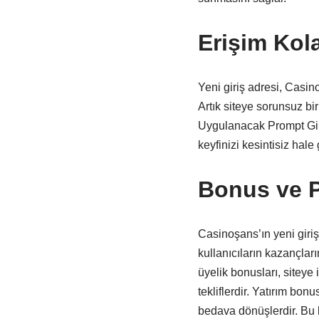
Erişim Kola
Yeni giriş adresi, Casi
Artık siteye sorunsuz bi
Uygulanacak Prompt Giriş
keyfinizi kesintisiz hale g
Bonus ve 
Casinoşans’ın yeni giriş
kullanıcıların kazançlar
üyelik bonusları, siteye
tekliflerdir. Yatırım bon
bedava dönüşlerdir. Bu b