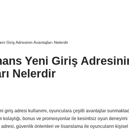
i Giriş Adresinin Avantajları Nelerdir
ans Yeni Giriş Adresini
rı Nelerdir
i giriş adresi kullanımı, oyunculara çeşitli avantajlar sunmaktad
m kolaylığı, bonus ve promosyonlar ile kesintisiz oyun deneyimi 
adresi, güvenlik önlemleri ve lisanslama ile oyuncuların kişisel v