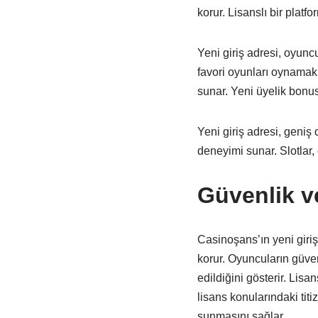
korur. Lisanslı bir plat
Yeni giriş adresi, oyuncu
favori oyunları oynamak 
sunar. Yeni üyelik bonusl
Yeni giriş adresi, geniş
deneyimi sunar. Slotlar, 
Güvenlik v
Casinoşans’ın yeni giriş 
korur. Oyuncuların güve
edildiğini gösterir. Lis
lisans konularındaki tit
sunmasını sağlar.