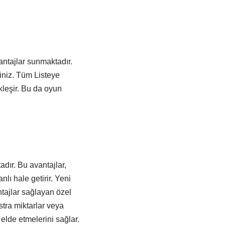
antajlar sunmaktadır.
siniz. Tüm Listeye
kleşir. Bu da oyun
dır. Bu avantajlar,
lı hale getirir. Yeni
ntajlar sağlayan özel
kstra miktarlar veya
elde etmelerini sağlar.