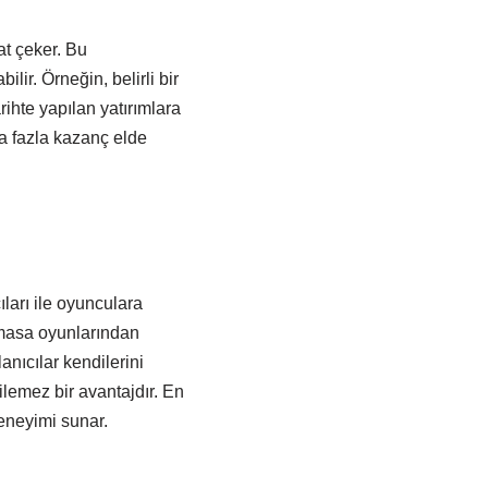
at çeker. Bu
lir. Örneğin, belirli bir
rihte yapılan yatırımlara
ha fazla kazanç elde
ıları ile oyunculara
 masa oyunlarından
nıcılar kendilerini
ilemez bir avantajdır. En
deneyimi sunar.