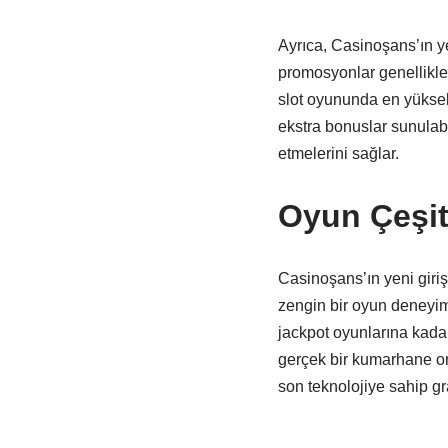
Ayrıca, Casinoşans’ın y
promosyonlar genellikle b
slot oyununda en yüksek s
ekstra bonuslar sunulabi
etmelerini sağlar.
Oyun Çeşitl
Casinoşans’ın yeni giriş 
zengin bir oyun deneyim
jackpot oyunlarına kadar
gerçek bir kumarhane ort
son teknolojiye sahip gra