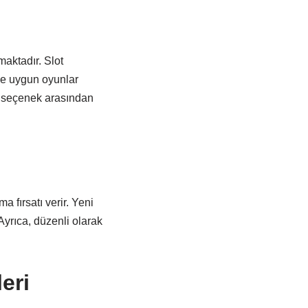
maktadır. Slot
vke uygun oyunlar
k seçenek arasından
a fırsatı verir. Yeni
Ayrıca, düzenli olarak
eri