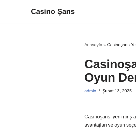
Casino Şans
İçeriğe
geç
Anasayfa
»
Casinoşans Yen
Casinoşan
Oyun De
admin
Şubat 13, 2025
Casinoşans, yeni giriş 
avantajları ve oyun seçen