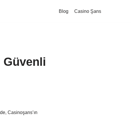
Blog
Casino Şans
e Güvenli
ede, Casinoşans’ın