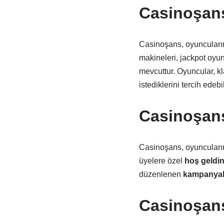
Casinoşans’
Casinoşans, oyuncularına
makineleri, jackpot oyun
mevcuttur. Oyuncular, k
istediklerini tercih edebil
Casinoşans
Casinoşans, oyuncuların
üyelere özel
hoş geldi
düzenlenen
kampanyal
Casinoşans