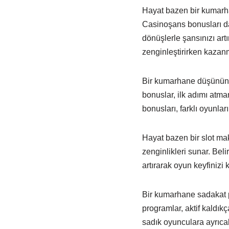
Hayat bazen bir kumarhan
Casinoşans bonusları da
dönüşlerle şansınızı art
zenginleştirirken kazan
Bir kumarhane düşünün ki
bonuslar, ilk adımı atman
bonusları, farklı oyunları
Hayat bazen bir slot ma
zenginlikleri sunar. Bel
artırarak oyun keyfinizi k
Bir kumarhane sadakat p
programlar, aktif kaldık
sadık oyunculara ayrıcal