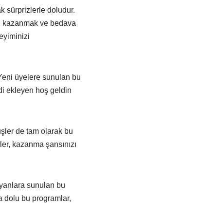
k sürprizlerle doludur.
edi kazanmak ve bedava
eyiminizi
 Yeni üyelere sunulan bu
edi ekleyen hoş geldin
üşler de tam olarak bu
şler, kazanma şansınızı
ayanlara sunulan bu
la dolu bu programlar,