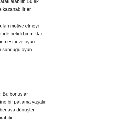
arak alabilir. Bu ek
 kazanabilirler.
cuları motive etmeyi
inde belirli bir miktar
dönmesini ve oyun
nun sunduğu oyun
r. Bu bonuslar,
ne bir patlama yaşatır.
u bedava dönüşler
abilir.