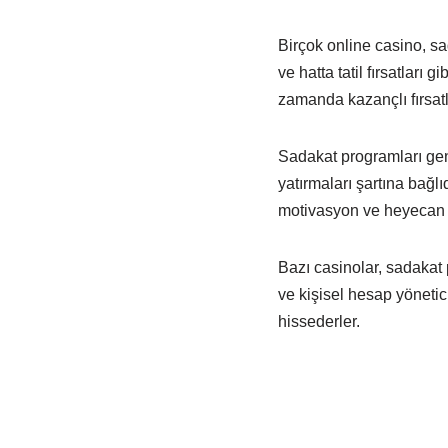
Birçok online casino, s
ve hatta tatil fırsatlar
zamanda kazançlı fırsatl
Sadakat programları genel
yatırmaları şartına bağlı
motivasyon ve heyecan 
Bazı casinolar, sadakat 
ve kişisel hesap yönetici
hissederler.