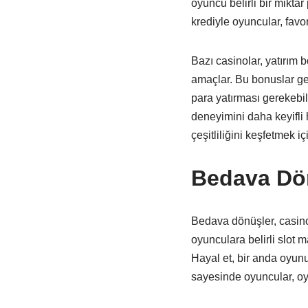
oyuncu belirli bir miktar
krediyle oyuncular, fav
Bazı casinolar, yatırım 
amaçlar. Bu bonuslar genel
para yatırması gerekebil
deneyimini daha keyifli
çeşitliliğini keşfetmek iç
Bedava Dö
Bedava dönüşler, casino 
oyunculara belirli slot 
Hayal et, bir anda oyun
sayesinde oyuncular, oyun