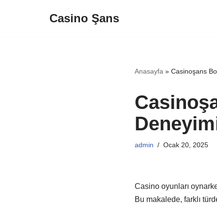
Casino Şans
İçeriğe
geç
Anasayfa
»
Casinoşans Bon
Casinoşa
Deneyim
admin
Ocak 20, 2025
Casino oyunları oynarke
Bu makalede, farklı türde