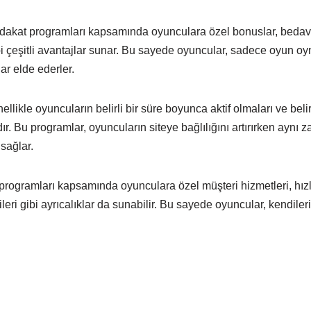
adakat programları kapsamında oyunculara özel bonuslar, bedava
ı gibi çeşitli avantajlar sunar. Bu sayede oyuncular, sadece oyun
ar elde ederler.
likle oyuncuların belirli bir süre boyunca aktif olmaları ve belir
dır. Bu programlar, oyuncuların siteye bağlılığını artırırken aynı
sağlar.
programları kapsamında oyunculara özel müşteri hizmetleri, hızl
leri gibi ayrıcalıklar da sunabilir. Bu sayede oyuncular, kendileri