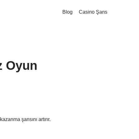
Blog
Casino Şans
z Oyun
azanma şansını artırır.