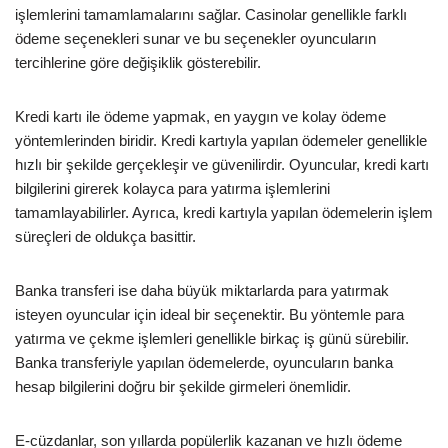
işlemlerini tamamlamalarını sağlar. Casinolar genellikle farklı
ödeme seçenekleri sunar ve bu seçenekler oyuncuların
tercihlerine göre değişiklik gösterebilir.
Kredi kartı ile ödeme yapmak, en yaygın ve kolay ödeme
yöntemlerinden biridir. Kredi kartıyla yapılan ödemeler genellikle
hızlı bir şekilde gerçekleşir ve güvenilirdir. Oyuncular, kredi kartı
bilgilerini girerek kolayca para yatırma işlemlerini
tamamlayabilirler. Ayrıca, kredi kartıyla yapılan ödemelerin işlem
süreçleri de oldukça basittir.
Banka transferi ise daha büyük miktarlarda para yatırmak
isteyen oyuncular için ideal bir seçenektir. Bu yöntemle para
yatırma ve çekme işlemleri genellikle birkaç iş günü sürebilir.
Banka transferiyle yapılan ödemelerde, oyuncuların banka
hesap bilgilerini doğru bir şekilde girmeleri önemlidir.
E-cüzdanlar, son yıllarda popülerlik kazanan ve hızlı ödeme