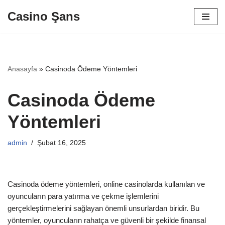
Casino Şans
İçeriğe
geç
Anasayfa
»
Casinoda Ödeme Yöntemleri
Casinoda Ödeme
Yöntemleri
admin
Şubat 16, 2025
Casinoda ödeme yöntemleri, online casinolarda kullanılan ve
oyuncuların para yatırma ve çekme işlemlerini
gerçekleştirmelerini sağlayan önemli unsurlardan biridir. Bu
yöntemler, oyuncuların rahatça ve güvenli bir şekilde finansal