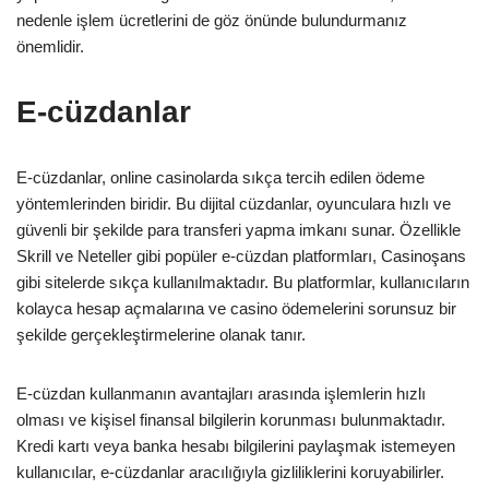
nedenle işlem ücretlerini de göz önünde bulundurmanız
önemlidir.
E-cüzdanlar
E-cüzdanlar, online casinolarda sıkça tercih edilen ödeme
yöntemlerinden biridir. Bu dijital cüzdanlar, oyunculara hızlı ve
güvenli bir şekilde para transferi yapma imkanı sunar. Özellikle
Skrill ve Neteller gibi popüler e-cüzdan platformları, Casinoşans
gibi sitelerde sıkça kullanılmaktadır. Bu platformlar, kullanıcıların
kolayca hesap açmalarına ve casino ödemelerini sorunsuz bir
şekilde gerçekleştirmelerine olanak tanır.
E-cüzdan kullanmanın avantajları arasında işlemlerin hızlı
olması ve kişisel finansal bilgilerin korunması bulunmaktadır.
Kredi kartı veya banka hesabı bilgilerini paylaşmak istemeyen
kullanıcılar, e-cüzdanlar aracılığıyla gizliliklerini koruyabilirler.