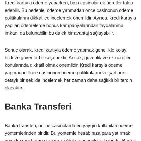
Kredi kartıyla ödeme yaparken, bazı casinolar ek ücretler talep
edebilir. Bu nedenle, ödeme yapmadan önce casinonun ödeme
politikalarını dikkatlice incelemek önemlidir. Ayrıca, kredi kartıyla
yapılan ödemelerde bonus kampanyalarından faydalanma
imkanı da bulunabilir, bu da ek bir avantaj sağlayabilir.
Sonuç olarak, kredi kartıyla ödeme yapmak genellikle kolay,
hızlı ve güvenilir bir seçenektir. Ancak, güvenlik ve ek ücretler
konularında dikkatli olmak önemlidir. Kredi kartıyla ödeme
yapmadan önce casinonun ödeme politikalarını ve şartlarını
detaylı bir şekilde incelemek her zaman daha sağlıklı bir tercih
olacaktır.
Banka Transferi
Banka transferi, online casinolarda en yaygın kullanılan ödeme
yöntemlerinden biridir. Bu yöntemle hesabınıza para yatırmak
veya kazançlarınızı çekmek oldukça güvenli ve kolaydır. Banka