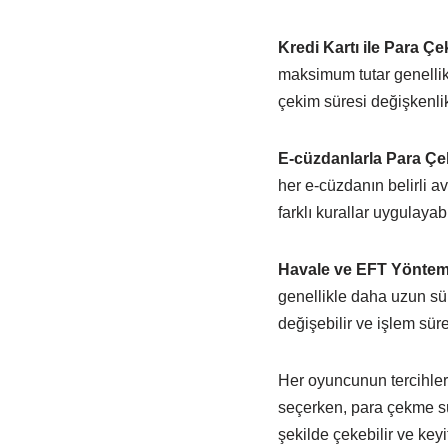
Kredi Kartı ile Para Ç
maksimum tutar genellikle
çekim süresi değişkenlik
E-cüzdanlarla Para Ç
her e-cüzdanın belirli av
farklı kurallar uygulayabil
Havale ve EFT Yönteml
genellikle daha uzun sür
değişebilir ve işlem süre
Her oyuncunun tercihleri
seçerken, para çekme sür
şekilde çekebilir ve keyi