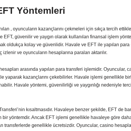
EFT Yöntemleri
ılan , oyuncuların kazançlarını çekmeleri için sıkça tercih ettikl
e EFT, güvenilir ve yaygın olarak kullanılan finansal işlem yönt
k oldukça kolay ve güvenlidir. Havale ve EFT ile yapılan para
eç izlenir ve oyuncuların hesaplarına paraları aktarılır.
esapları arasında yapılan para transferi işlemidir. Oyuncular, 
 yaparak kazançlarını çekebilirler. Havale işlemi genellikle bir
alınabilir. Havale yöntemi, güvenilirliği ve yaygınlığı nedeniyle te
Transferi’nin kısaltmasıdır. Havaleye benzer şekilde, EFT de ba
n bir yöntemdir. Ancak EFT işlemi genellikle havaleye göre daha 
n transferlerde genellikle ücretsizdir. Oyuncular, casino hesap