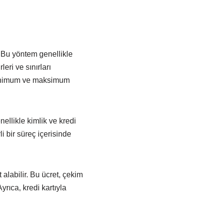
. Bu yöntem genellikle
eri ve sınırları
i minimum ve maksimum
nellikle kimlik ve kredi
i bir süreç içerisinde
 alabilir. Bu ücret, çekim
yrıca, kredi kartıyla