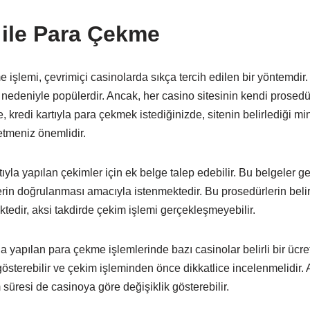
 ile Para Çekme
me işlemi, çevrimiçi casinolarda sıkça tercih edilen bir yöntemdir
ı nedeniyle popülerdir. Ancak, her casino sitesinin kendi prosedürl
e, kredi kartıyla para çekmek istediğinizde, sitenin belirlediğ
 etmeniz önemlidir.
tıyla yapılan çekimler için ek belge talep edebilir. Bu belgeler ge
rin doğrulanması amacıyla istenmektedir. Bu prosedürlerin belirl
dir, aksi takdirde çekim işlemi gerçekleşmeyebilir.
a yapılan para çekme işlemlerinde bazı casinolar belirli bir ücret
gösterebilir ve çekim işleminden önce dikkatlice incelenmelidir. A
 süresi de casinoya göre değişiklik gösterebilir.