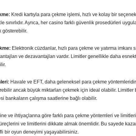
ekme:
Kredi kartıyla para çekme işlemi, hızlı ve kolay bir seçenek
 sınırlıdır. Ayrıca, her casino farklı güvenlik prosedürleri uygul
 gösterebilir.
ekme:
Elektronik cüzdanlar, hızlı para çekme ve yatırma imkanı su
antajları ve dezavantajları vardır. Limitler genellikle daha esnek
ir.
eri:
Havale ve EFT, daha geleneksel para çekme yöntemleridir
ebilir ancak büyük miktarları çekmek için ideal olabilir. Limitl
si bankaların çalışma saatlerine bağlı olabilir.
ne ve ihtiyaçlarına göre farklı para çekme yöntemleri ve limitler
eçlerini ve limitlerini dikkate almak önemlidir. Bu sayede kazan
fli bir oyun deneyimi yaşayabilirsiniz.