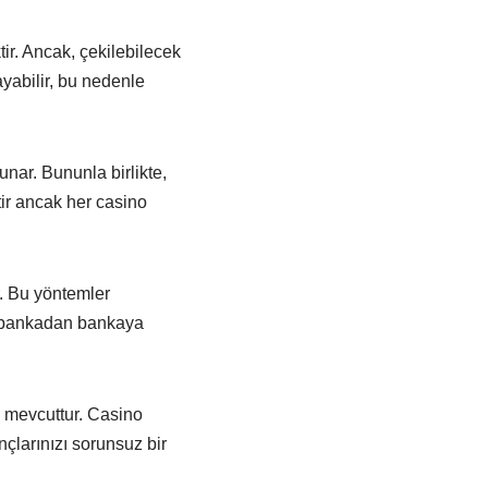
tir. Ancak, çekilebilecek
ayabilir, bu nedenle
nar. Bununla birlikte,
tir ancak her casino
. Bu yöntemler
er bankadan bankaya
i mevcuttur. Casino
çlarınızı sorunsuz bir