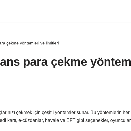
ra çekme yöntemleri ve limitleri
ans para çekme yönteml
arınızı çekmek için çeşitli yöntemler sunar. Bu yöntemlerin her b
. Kredi kartı, e-cüzdanlar, havale ve EFT gibi seçenekler, oyuncula